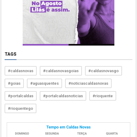
TAGS
#caldasnovas
#caldasnovasgoias
#caldasnovasgo
#goias
#aguasquentes
#noticiascaldasnovas
#portalcaldas
#portalcaldasnoticias
#rioquente
#rioquentego