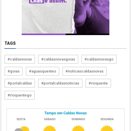
TAGS
#caldasnovas
#caldasnovasgoias
#caldasnovasgo
#goias
#aguasquentes
#noticiascaldasnovas
#portalcaldas
#portalcaldasnoticias
#rioquente
#rioquentego