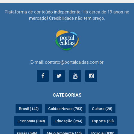
Plataforma de conteúdo independente. Há cerca de 19 anos no
mercado! Credibilidade não tem preço.
E-mail: contato@portalcaldas.com.br
CATEGORIAS
Brasil (142)
Caldas Novas (783)
Cultura (28)
Economia (349)
Educação (294)
Esporte (68)
Goiás (546)
Meio Ambiente (44)
Policial (938)