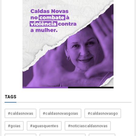
TAGS
#caldasnovas
#caldasnovasgoias
#caldasnovasgo
#goias
#aguasquentes
#noticiascaldasnovas