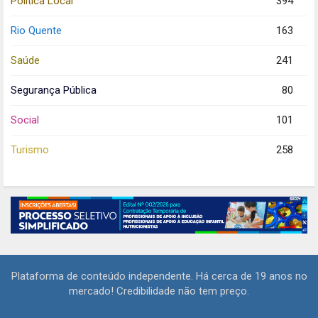
Política Local
394
Rio Quente
163
Saúde
241
Segurança Pública
80
Social
101
Turismo
258
Plataforma de conteúdo independente. Há cerca de 19 anos no
mercado! Credibilidade não tem preço.