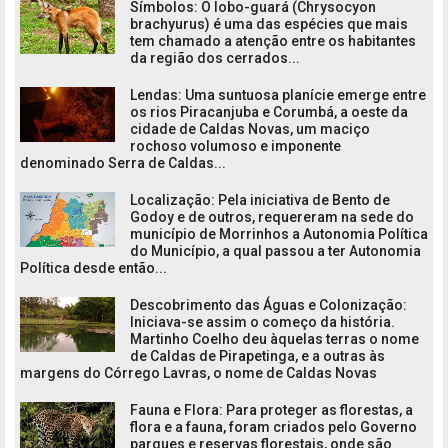
Símbolos: O lobo-guará (Chrysocyon
brachyurus) é uma das espécies que mais
tem chamado a atenção entre os habitantes
da região dos cerrados...
Lendas: Uma suntuosa planície emerge entre
os rios Piracanjuba e Corumbá, a oeste da
cidade de Caldas Novas, um maciço
rochoso volumoso e imponente
denominado Serra de Caldas...
Localização: Pela iniciativa de Bento de
Godoy e de outros, requereram na sede do
município de Morrinhos a Autonomia Política
do Município, a qual passou a ter Autonomia
Política desde então...
Descobrimento das Águas e Colonização:
Iniciava-se assim o começo da história.
Martinho Coelho deu àquelas terras o nome
de Caldas de Pirapetinga, e a outras às
margens do Córrego Lavras, o nome de Caldas Novas
Fauna e Flora: Para proteger as florestas, a
flora e a fauna, foram criados pelo Governo
parques e reservas florestais, onde são