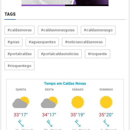
TAGS
#caldasnovas
#caldasnovasgoias
#caldasnovasgo
#goias
#aguasquentes
#noticiascaldasnovas
#portalcaldas
#portalcaldasnoticias
#rioquente
#rioquentego