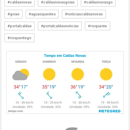
#caldasnovas
#caldasnovasgoias
#caldasnovasgo
#goias
#aguasquentes
#noticiascaldasnovas
#portalcaldas
#portalcaldasnoticias
#rioquente
#rioquentego