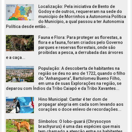
Localização: Pela iniciativa de Bento de
Godoy e de outros, requereram na sede do
município de Morrinhos a Autonomia Política
do Município, a qual passou a ter Autonomia
Política desde então...
Fauna e Flora: Para proteger as florestas, a
flora e a fauna, foram criados pelo Governo
parques e reservas florestais, onde são
proibidas a pesca, a derrubada das árvores
e a caça...
População: A descoberta de habitantes na
região se deu no ano de 1722, quando o filho
do “Anhanguera”, Bartolomeu Bueno Filho,
em uma de suas Explorações na região, se
deparou com Índios da Tribo Caiapó e da Tribo Xavantes...
Hino Municipal: Cantar é ter dom de
propagar alegria em cada som levando aos
corações o doce enlevo de recordações...
Símbolos: O lobo-guará (Chrysocyon
brachyurus) é uma das espécies que mais
tem chamado a atenção entre os habitantes