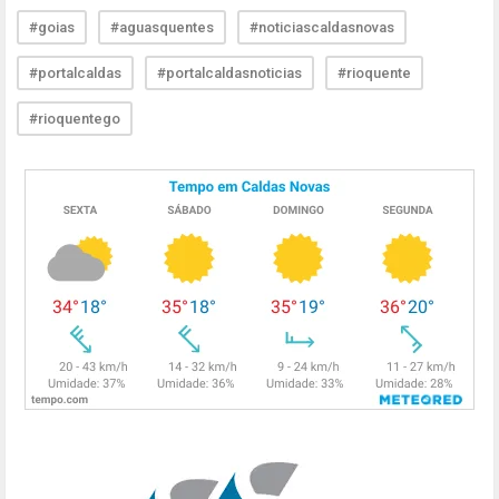
#goias
#aguasquentes
#noticiascaldasnovas
#portalcaldas
#portalcaldasnoticias
#rioquente
#rioquentego