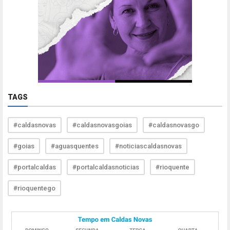
TAGS
#caldasnovas
#caldasnovasgoias
#caldasnovasgo
#goias
#aguasquentes
#noticiascaldasnovas
#portalcaldas
#portalcaldasnoticias
#rioquente
#rioquentego