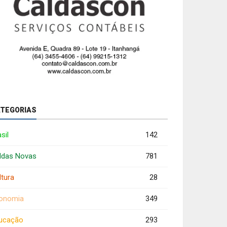
TEGORIAS
sil
142
ldas Novas
781
ltura
28
onomia
349
ucação
293