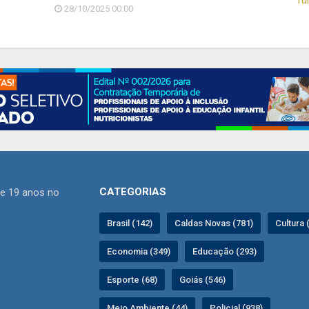
28/10/2025 00:00
CATEGORIAS
de 19 anos no
Brasil (142)
Caldas Novas (781)
Cultura 
Economia (349)
Educação (293)
Esporte (68)
Goiás (546)
Meio Ambiente (44)
Policial (938)