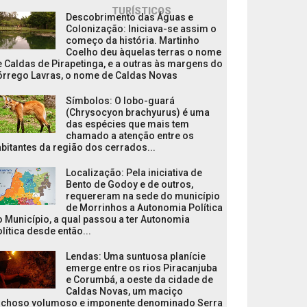
TURÍSTICOS
Descobrimento das Águas e
Colonização: Iniciava-se assim o
começo da história. Martinho
Coelho deu àquelas terras o nome
 Caldas de Pirapetinga, e a outras às margens do
órrego Lavras, o nome de Caldas Novas
Símbolos: O lobo-guará
(Chrysocyon brachyurus) é uma
das espécies que mais tem
chamado a atenção entre os
bitantes da região dos cerrados...
Localização: Pela iniciativa de
Bento de Godoy e de outros,
requereram na sede do município
de Morrinhos a Autonomia Política
 Município, a qual passou a ter Autonomia
lítica desde então...
Lendas: Uma suntuosa planície
emerge entre os rios Piracanjuba
e Corumbá, a oeste da cidade de
Caldas Novas, um maciço
ochoso volumoso e imponente denominado Serra