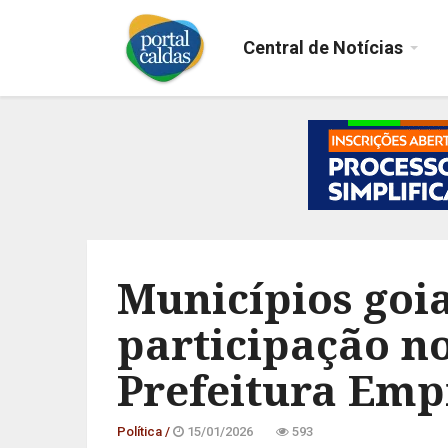
Central de Notícias
Municípios go
participação n
Prefeitura Em
Política /
15/01/2026
593