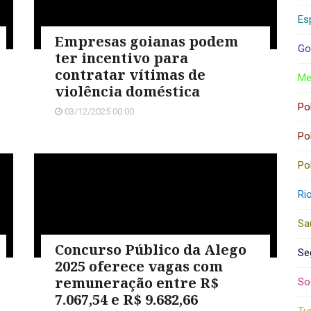
Es
Empresas goianas podem
Go
ter incentivo para
contratar vítimas de
Me
violência doméstica
Pol
03/12/2025 00:00
Pol
Pol
Ri
Sa
Concurso Público da Alego
Se
2025 oferece vagas com
remuneração entre R$
So
7.067,54 e R$ 9.682,66
Tu