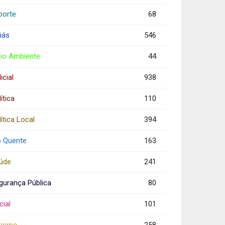
porte
68
iás
546
io Ambiente
44
icial
938
ítica
110
ítica Local
394
o Quente
163
úde
241
gurança Pública
80
cial
101
rismo