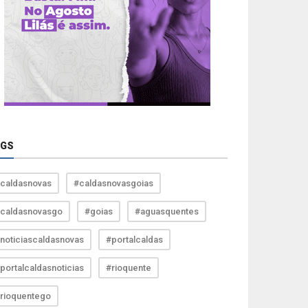
AGS
caldasnovas
#caldasnovasgoias
caldasnovasgo
#goias
#aguasquentes
noticiascaldasnovas
#portalcaldas
portalcaldasnoticias
#rioquente
rioquentego