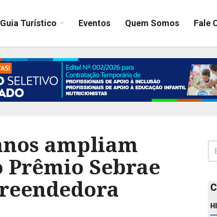
Guia Turístico
Eventos
Quem Somos
Fale 
ianos ampliam
o Prêmio Sebrae
preendedora
C
H