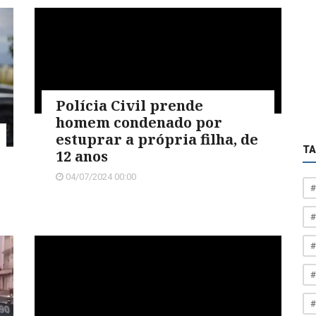
Polícia Civil prende
homem condenado por
estuprar a própria filha, de
T
12 anos
04/07/2024 00:00
#
#
#
#
#