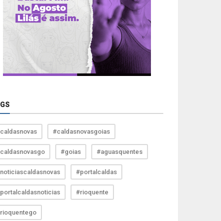
AGS
caldasnovas
#caldasnovasgoias
caldasnovasgo
#goias
#aguasquentes
noticiascaldasnovas
#portalcaldas
portalcaldasnoticias
#rioquente
rioquentego