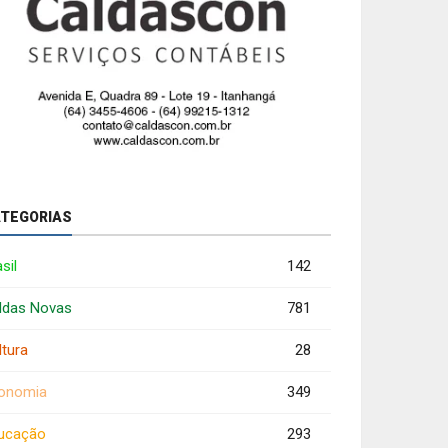
TEGORIAS
sil
142
ldas Novas
781
ltura
28
onomia
349
ucação
293