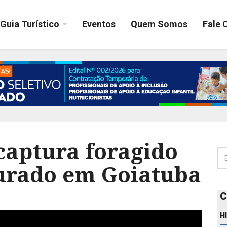
Guia Turístico
Eventos
Quem Somos
Fale 
captura foragido
curado em Goiatuba
C
H