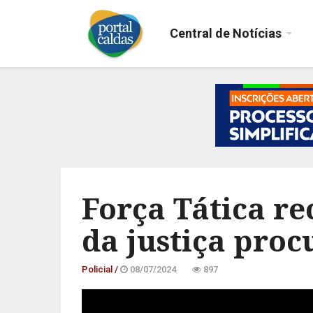
Central de Notícias
Força Tática re
da justiça pro
Policial /
08/07/2024
897