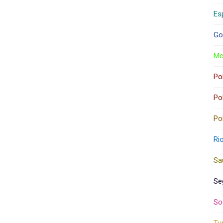
Es
Go
Me
Pol
Pol
Pol
Ri
Sa
Se
So
Tu