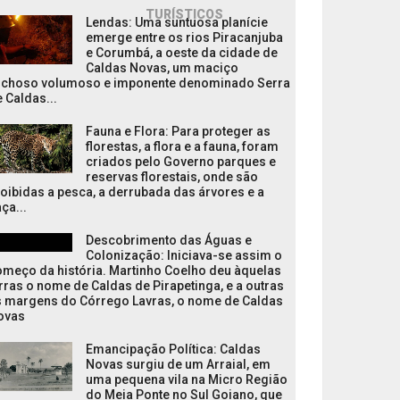
TURÍSTICOS
Lendas: Uma suntuosa planície
emerge entre os rios Piracanjuba
e Corumbá, a oeste da cidade de
Caldas Novas, um maciço
ochoso volumoso e imponente denominado Serra
 Caldas...
Fauna e Flora: Para proteger as
florestas, a flora e a fauna, foram
criados pelo Governo parques e
reservas florestais, onde são
oibidas a pesca, a derrubada das árvores e a
ça...
Descobrimento das Águas e
Colonização: Iniciava-se assim o
meço da história. Martinho Coelho deu àquelas
rras o nome de Caldas de Pirapetinga, e a outras
s margens do Córrego Lavras, o nome de Caldas
ovas
Emancipação Política: Caldas
Novas surgiu de um Arraial, em
uma pequena vila na Micro Região
do Meia Ponte no Sul Goiano, que