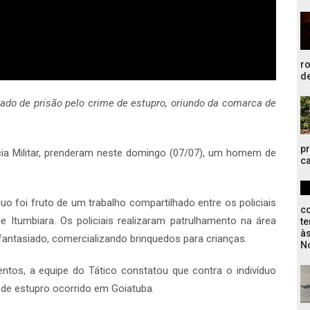
r
de
do de prisão pelo crime de estupro, oriundo da comarca de
pr
ícia Militar, prenderam neste domingo (07/07), um homem de
ca
íduo foi fruto de um trabalho compartilhado entre os policiais
co
Itumbiara. Os policiais realizaram patrulhamento na área
te
à
fantasiado, comercializando brinquedos para crianças.
N
tos, a equipe do Tático constatou que contra o indivíduo
 de estupro ocorrido em Goiatuba.