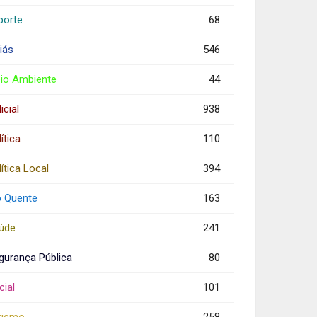
porte
68
iás
546
io Ambiente
44
icial
938
ítica
110
ítica Local
394
o Quente
163
úde
241
gurança Pública
80
cial
101
rismo