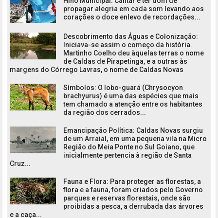
Hino Municipal: Cantar é ter dom de
propagar alegria em cada som levando aos
corações o doce enlevo de recordações...
Descobrimento das Águas e Colonização:
Iniciava-se assim o começo da história.
Martinho Coelho deu àquelas terras o nome
de Caldas de Pirapetinga, e a outras às
margens do Córrego Lavras, o nome de Caldas Novas
Símbolos: O lobo-guará (Chrysocyon
brachyurus) é uma das espécies que mais
tem chamado a atenção entre os habitantes
da região dos cerrados...
Emancipação Política: Caldas Novas surgiu
de um Arraial, em uma pequena vila na Micro
Região do Meia Ponte no Sul Goiano, que
inicialmente pertencia à região de Santa
Cruz...
Fauna e Flora: Para proteger as florestas, a
flora e a fauna, foram criados pelo Governo
parques e reservas florestais, onde são
proibidas a pesca, a derrubada das árvores
e a caça...