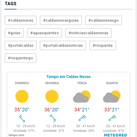
TAGS
#caldasnovas
#caldasnovasgoias
#caldasnovasgo
#goias
#aguasquentes
#noticiascaldasnovas
#portalcaldas
#portalcaldasnoticias
#rioquente
#rioquentego