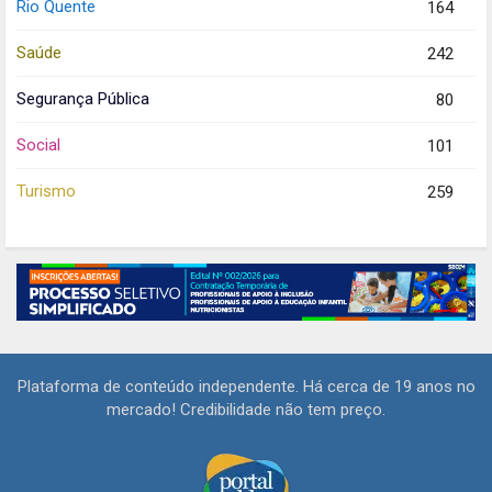
Rio Quente
164
Saúde
242
Segurança Pública
80
Social
101
Turismo
259
Plataforma de conteúdo independente. Há cerca de 19 anos no
mercado! Credibilidade não tem preço.