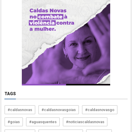
TAGS
#caldasnovas
#caldasnovasgoias
#caldasnovasgo
#goias
#aguasquentes
#noticiascaldasnovas