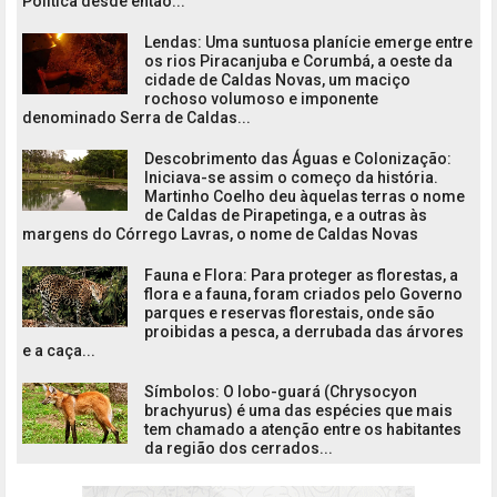
Política desde então...
Lendas: Uma suntuosa planície emerge entre
os rios Piracanjuba e Corumbá, a oeste da
cidade de Caldas Novas, um maciço
rochoso volumoso e imponente
denominado Serra de Caldas...
Descobrimento das Águas e Colonização:
Iniciava-se assim o começo da história.
Martinho Coelho deu àquelas terras o nome
de Caldas de Pirapetinga, e a outras às
margens do Córrego Lavras, o nome de Caldas Novas
Fauna e Flora: Para proteger as florestas, a
flora e a fauna, foram criados pelo Governo
parques e reservas florestais, onde são
proibidas a pesca, a derrubada das árvores
e a caça...
Símbolos: O lobo-guará (Chrysocyon
brachyurus) é uma das espécies que mais
tem chamado a atenção entre os habitantes
da região dos cerrados...