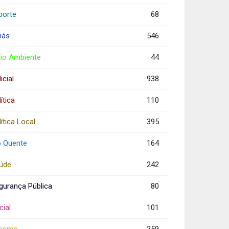
porte
68
iás
546
io Ambiente
44
icial
938
ítica
110
ítica Local
395
o Quente
164
úde
242
gurança Pública
80
cial
101
rismo