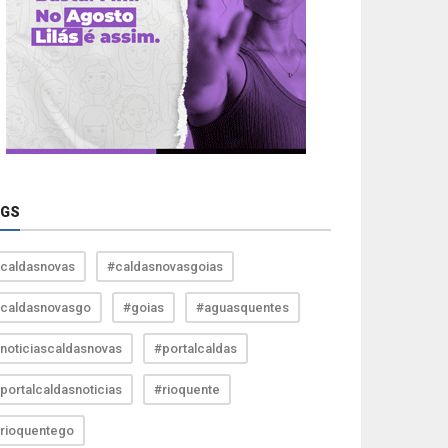
AGS
caldasnovas
#caldasnovasgoias
caldasnovasgo
#goias
#aguasquentes
noticiascaldasnovas
#portalcaldas
portalcaldasnoticias
#rioquente
rioquentego