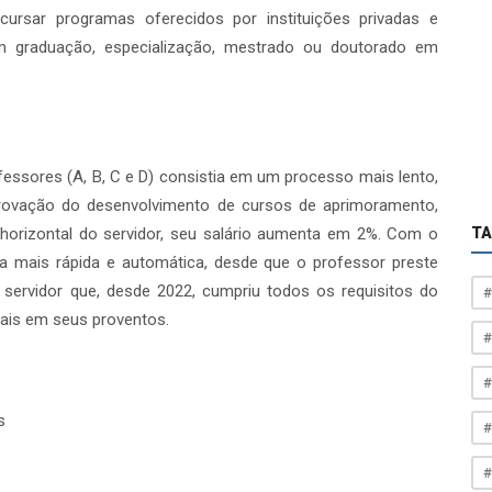
ursar programas oferecidos por instituições privadas e
om graduação, especialização, mestrado ou doutorado em
fessores (A, B, C e D) consistia em um processo mais lento,
ovação do desenvolvimento de cursos de aprimoramento,
horizontal do servidor, seu salário aumenta em 2%. Com o
T
a mais rápida e automática, desde que o professor preste
servidor que, desde 2022, cumpriu todos os requisitos do
#
mais em seus proventos.
#
#
s
#
#