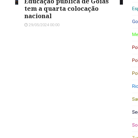
Educação pública de Goiás
tem a quarta colocação
Es
nacional
Go
29/05/2024 00:00
Me
Pol
Pol
Pol
Ri
Sa
Se
So
Tu