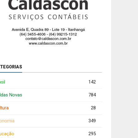
TEGORIAS
sil
142
ldas Novas
784
ltura
28
onomia
349
ucação
295