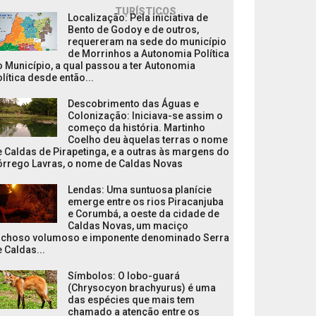
TURÍSTICOS
Localização: Pela iniciativa de
Bento de Godoy e de outros,
requereram na sede do município
de Morrinhos a Autonomia Política
 Município, a qual passou a ter Autonomia
lítica desde então...
Descobrimento das Águas e
Colonização: Iniciava-se assim o
começo da história. Martinho
Coelho deu àquelas terras o nome
 Caldas de Pirapetinga, e a outras às margens do
órrego Lavras, o nome de Caldas Novas
Lendas: Uma suntuosa planície
emerge entre os rios Piracanjuba
e Corumbá, a oeste da cidade de
Caldas Novas, um maciço
ochoso volumoso e imponente denominado Serra
 Caldas...
Símbolos: O lobo-guará
(Chrysocyon brachyurus) é uma
das espécies que mais tem
chamado a atenção entre os