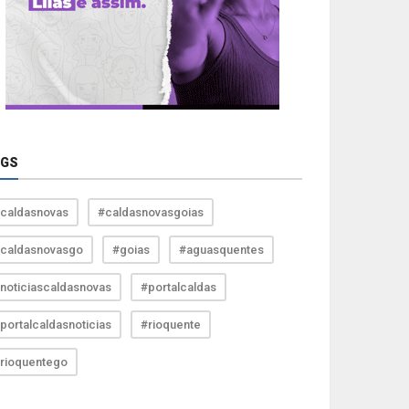
AGS
caldasnovas
#caldasnovasgoias
caldasnovasgo
#goias
#aguasquentes
noticiascaldasnovas
#portalcaldas
portalcaldasnoticias
#rioquente
rioquentego