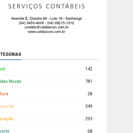
TEGORIAS
sil
142
ldas Novas
781
ltura
28
onomia
349
ucação
293
porte
68