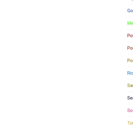
Go
Me
Pol
Pol
Pol
Ri
Sa
Se
So
Tu