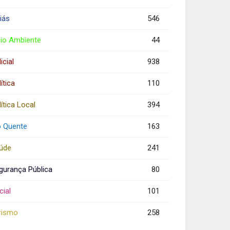
iás
546
io Ambiente
44
icial
938
ítica
110
ítica Local
394
o Quente
163
úde
241
gurança Pública
80
cial
101
rismo
258