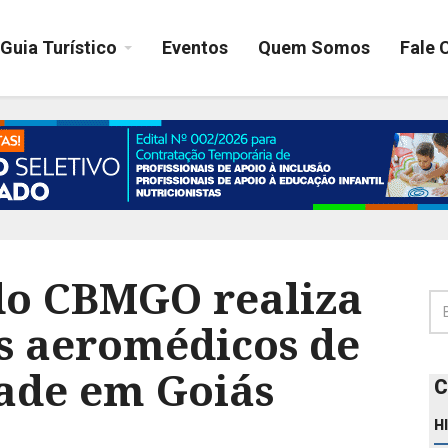
Guia Turístico
Eventos
Quem Somos
Fale 
do CBMGO realiza
es aeromédicos de
ade em Goiás
C
H