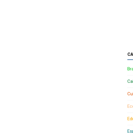
CA
Bra
Ca
Cu
Ec
Ed
Es