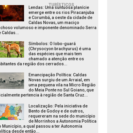
TURÍSTICOS
Lendas: Uma suntuosa planície
emerge entre os rios Piracanjuba
e Corumbá, a oeste da cidade de
Caldas Novas, um maciço
ochoso volumoso e imponente denominado Serra
 Caldas...
Símbolos: O lobo-guará
(Chrysocyon brachyurus) é uma
das espécies que mais tem
chamado a atenção entre os
bitantes da região dos cerrados...
Emancipação Política: Caldas
Novas surgiu de um Arraial, em
uma pequena vila na Micro Região
do Meia Ponte no Sul Goiano, que
icialmente pertencia à região de Santa Cruz...
Localização: Pela iniciativa de
Bento de Godoy e de outros,
requereram na sede do município
de Morrinhos a Autonomia Política
 Município, a qual passou a ter Autonomia
lítica desde então...