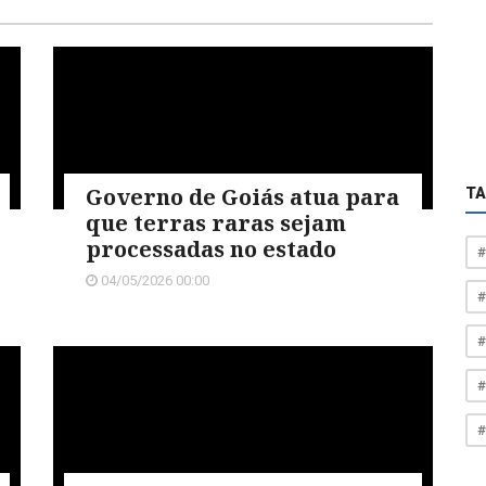
Governo de Goiás atua para
T
que terras raras sejam
processadas no estado
#
04/05/2026 00:00
#
#
#
#