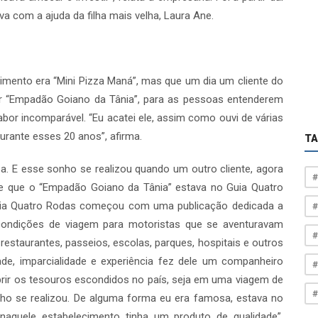
a com a ajuda da filha mais velha, Laura Ane.
imento era “Mini Pizza Maná”, mas que um dia um cliente do
ar “Empadão Goiano da Tânia”, para as pessoas entenderem
bor incomparável. “Eu acatei ele, assim como ouvi de várias
durante esses 20 anos”, afirma.
T
a. E esse sonho se realizou quando um outro cliente, agora
#
e que o “Empadão Goiano da Tânia” estava no Guia Quatro
Guia Quatro Rodas começou com uma publicação dedicada a
#
 condições de viagem para motoristas que se aventuravam
#
restaurantes, passeios, escolas, parques, hospitais e outros
ade, imparcialidade e experiência fez dele um companheiro
#
rir os tesouros escondidos no país, seja em uma viagem de
#
nho se realizou. De alguma forma eu era famosa, estava no
aquele estabelecimento tinha um produto de qualidade”,