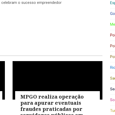
lia celebram o sucesso empreendedor
Es
Go
Me
Pol
Pol
Pol
Ri
Sa
Se
MPGO realiza operação
So
para apurar eventuais
fraudes praticadas por
Tu