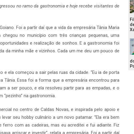
ngressou no ramo da gastronomia e hoje recebe visitantes de
Fi
de
Goiano. Foi a partir daí que a vida da empresária Tânia Maria
Xa
 chegou no município com três crianças pequenas, uma
portunidades e realização de sonhos. E a gastronomia foi
uda da minha mãe e vizinhos. Cada um me deu um pouco de
do
Po
 e ela começou a sair pelas ruas da cidade. “Eu ia de porta
ca Tânia. Essa foi a forma que a empresária encontrou para
am a ser pouco, e ela resolveu partir para as empadas, e o
um “pezinho” na gastronomia.
rcial no centro de Caldas Novas, e inspirada pelo apoio e
u levar seu hobby culinário a um novo patamar. “Ela era bem
rro com as cadeiras, mas eu acreditei e fui adiante. Fiz
ava arriscar e investir”, relata a empresária. Foi a partir daí