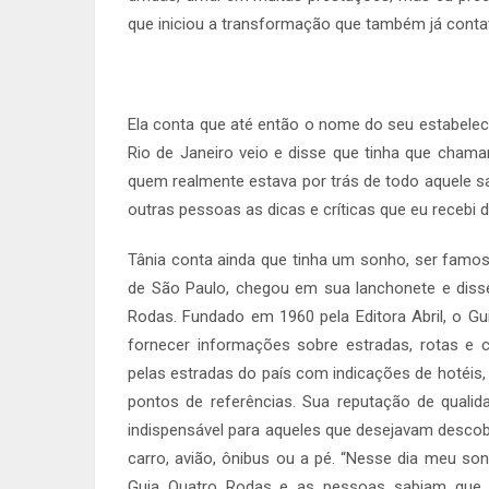
que iniciou a transformação que também já contav
Ela conta que até então o nome do seu estabelec
Rio de Janeiro veio e disse que tinha que cham
quem realmente estava por trás de todo aquele sa
outras pessoas as dicas e críticas que eu recebi 
Tânia conta ainda que tinha um sonho, ser famos
de São Paulo, chegou em sua lanchonete e diss
Rodas. Fundado em 1960 pela Editora Abril, o 
fornecer informações sobre estradas, rotas e
pelas estradas do país com indicações de hotéis, 
pontos de referências. Sua reputação de qualid
indispensável para aqueles que desejavam descob
carro, avião, ônibus ou a pé. “Nesse dia meu so
Guia Quatro Rodas e as pessoas sabiam que n