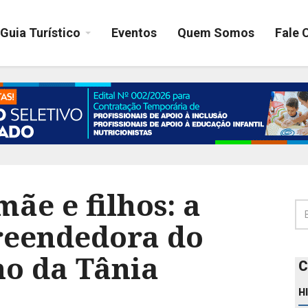
Guia Turístico
Eventos
Quem Somos
Fale 
ãe e filhos: a
reendedora do
o da Tânia
C
H