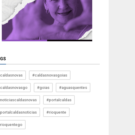
AGS
caldasnovas
#caldasnovasgoias
caldasnovasgo
#goias
#aguasquentes
noticiascaldasnovas
#portalcaldas
portalcaldasnoticias
#rioquente
rioquentego