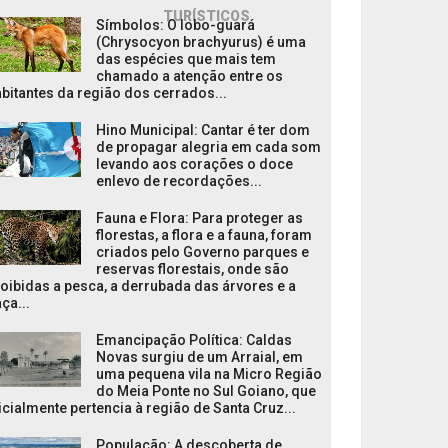
TURÍSTICOS
Símbolos: O lobo-guará
(Chrysocyon brachyurus) é uma
das espécies que mais tem
chamado a atenção entre os
bitantes da região dos cerrados...
Hino Municipal: Cantar é ter dom
de propagar alegria em cada som
levando aos corações o doce
enlevo de recordações...
Fauna e Flora: Para proteger as
florestas, a flora e a fauna, foram
criados pelo Governo parques e
reservas florestais, onde são
oibidas a pesca, a derrubada das árvores e a
ça...
Emancipação Política: Caldas
Novas surgiu de um Arraial, em
uma pequena vila na Micro Região
do Meia Ponte no Sul Goiano, que
icialmente pertencia à região de Santa Cruz...
População: A descoberta de