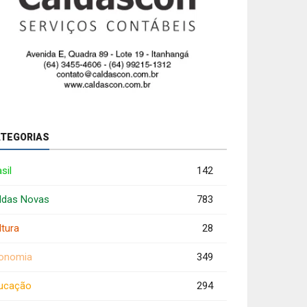
TEGORIAS
sil
142
ldas Novas
783
ltura
28
onomia
349
ucação
294