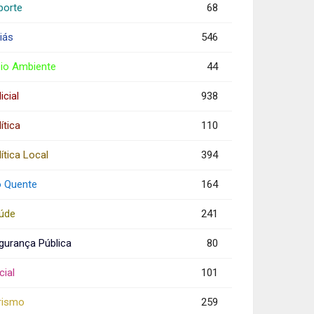
porte
68
iás
546
io Ambiente
44
icial
938
ítica
110
ítica Local
394
o Quente
164
úde
241
gurança Pública
80
cial
101
rismo
259