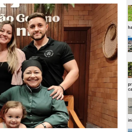
ha
pr
ca
in