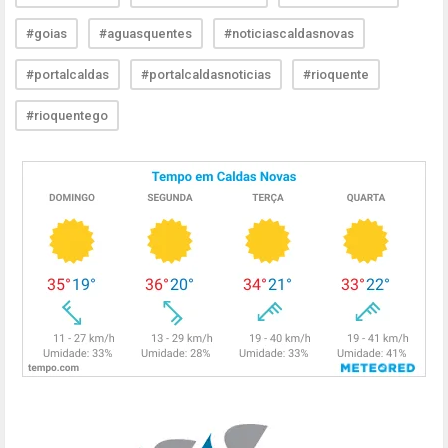
#goias
#aguasquentes
#noticiascaldasnovas
#portalcaldas
#portalcaldasnoticias
#rioquente
#rioquentego