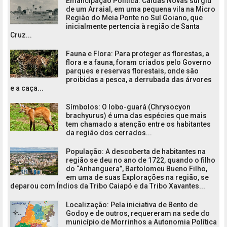
Emancipação Política: Caldas Novas surgiu
de um Arraial, em uma pequena vila na Micro
Região do Meia Ponte no Sul Goiano, que
inicialmente pertencia à região de Santa
Cruz...
Fauna e Flora: Para proteger as florestas, a
flora e a fauna, foram criados pelo Governo
parques e reservas florestais, onde são
proibidas a pesca, a derrubada das árvores
e a caça...
Símbolos: O lobo-guará (Chrysocyon
brachyurus) é uma das espécies que mais
tem chamado a atenção entre os habitantes
da região dos cerrados...
População: A descoberta de habitantes na
região se deu no ano de 1722, quando o filho
do “Anhanguera”, Bartolomeu Bueno Filho,
em uma de suas Explorações na região, se
deparou com Índios da Tribo Caiapó e da Tribo Xavantes...
Localização: Pela iniciativa de Bento de
Godoy e de outros, requereram na sede do
município de Morrinhos a Autonomia Política