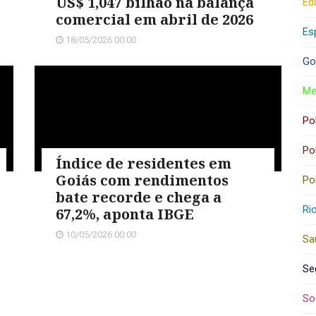
US$ 1,047 bilhão na balança
Ed
comercial em abril de 2026
Es
18/05/2026 00:00
Go
Me
Pol
Pol
Índice de residentes em
Goiás com rendimentos
Pol
bate recorde e chega a
Ri
67,2%, aponta IBGE
10/05/2026 00:00
Sa
Se
So