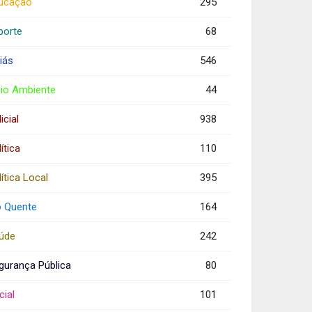
ucação
295
porte
68
iás
546
io Ambiente
44
icial
938
ítica
110
ítica Local
395
o Quente
164
úde
242
gurança Pública
80
cial
101