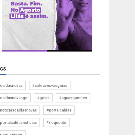
AGS
caldasnovas
#caldasnovasgoias
caldasnovasgo
#goias
#aguasquentes
noticiascaldasnovas
#portalcaldas
portalcaldasnoticias
#rioquente
rioquentego