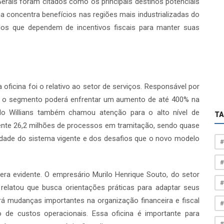
Gerais foram citados como os principais destinos potenciais
a concentra benefícios nas regiões mais industrializadas do
dos que dependem de incentivos fiscais para manter suas
icina foi o relativo ao setor de serviços. Responsável por
ro, o segmento poderá enfrentar um aumento de até 400% na
ndo Willians também chamou atenção para o alto nível de
T
lmente 26,2 milhões de processos em tramitação, sendo quase
dade do sistema vigente e dos desafios que o novo modelo
#
#
 era evidente. O empresário Murilo Henrique Souto, do setor
#
relatou que busca orientações práticas para adaptar seus
rá mudanças importantes na organização financeira e fiscal
#
de custos operacionais. Essa oficina é importante para
#