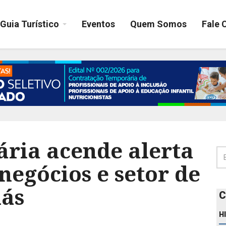
Guia Turístico
Eventos
Quem Somos
Fale 
ária acende alerta
egócios e setor de
iás
C
H