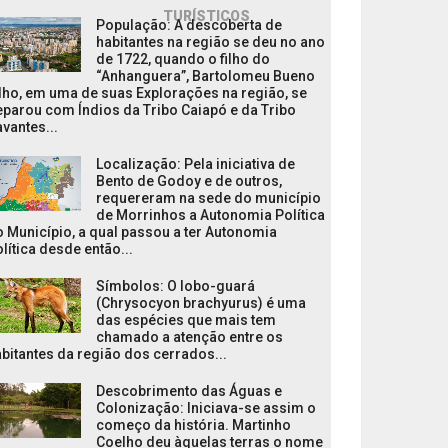
TURÍSTICOS
População: A descoberta de
habitantes na região se deu no ano
de 1722, quando o filho do
“Anhanguera”, Bartolomeu Bueno
lho, em uma de suas Explorações na região, se
parou com Índios da Tribo Caiapó e da Tribo
vantes...
Localização: Pela iniciativa de
Bento de Godoy e de outros,
requereram na sede do município
de Morrinhos a Autonomia Política
 Município, a qual passou a ter Autonomia
lítica desde então...
Símbolos: O lobo-guará
(Chrysocyon brachyurus) é uma
das espécies que mais tem
chamado a atenção entre os
bitantes da região dos cerrados...
Descobrimento das Águas e
Colonização: Iniciava-se assim o
começo da história. Martinho
Coelho deu àquelas terras o nome