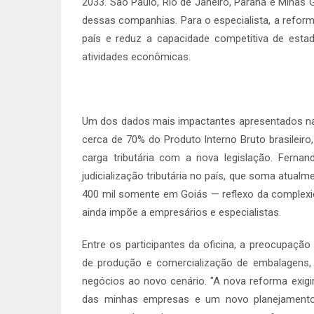
2033. São Paulo, Rio de Janeiro, Paraná e Minas 
dessas companhias. Para o especialista, a reform
país e reduz a capacidade competitiva de esta
atividades econômicas.
Um dos dados mais impactantes apresentados na of
cerca de 70% do Produto Interno Bruto brasilei
carga tributária com a nova legislação. Ferna
judicialização tributária no país, que soma atua
400 mil somente em Goiás — reflexo da complexi
ainda impõe a empresários e especialistas.
Entre os participantes da oficina, a preocupação
de produção e comercialização de embalagens, 
negócios ao novo cenário. "A nova reforma exigi
das minhas empresas e um novo planejamento 