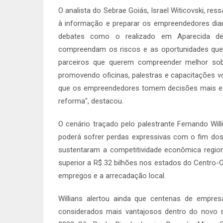
O analista do Sebrae Goiás, Israel Witicovski, res
à informação e preparar os empreendedores dian
debates como o realizado em Aparecida de
compreendam os riscos e as oportunidades que
parceiros que querem compreender melhor sob
promovendo oficinas, palestras e capacitações vo
que os empreendedores tomem decisões mais es
reforma", destacou.
O cenário traçado pelo palestrante Fernando Wil
poderá sofrer perdas expressivas com o fim dos 
sustentaram a competitividade econômica region
superior a R$ 32 bilhões nos estados do Centro-
empregos e a arrecadação local.
Willians alertou ainda que centenas de empr
considerados mais vantajosos dentro do novo s