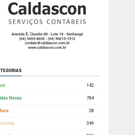
TEGORIAS
sil
142
ldas Novas
784
ltura
28
onomia
349