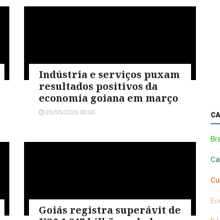
Indústria e serviços puxam
resultados positivos da
economia goiana em março
26/05/2026 00:00
CA
Bra
Ca
Cu
Ec
Goiás registra superávit de