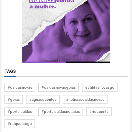
TAGS
#caldasnovas
#caldasnovasgoias
#caldasnovasgo
#goias
#aguasquentes
#noticiascaldasnovas
#portalcaldas
#portalcaldasnoticias
#rioquente
#rioquentego