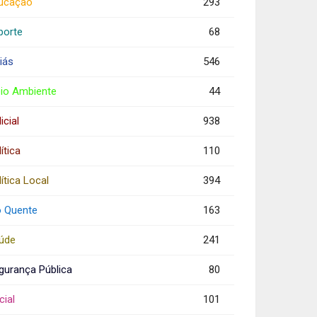
ucação
293
porte
68
iás
546
io Ambiente
44
icial
938
ítica
110
ítica Local
394
o Quente
163
úde
241
gurança Pública
80
cial
101