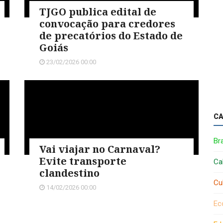
TJGO publica edital de
convocação para credores
de precatórios do Estado de
Goiás
23/02/2026 00:00
CA
Bra
Vai viajar no Carnaval?
Evite transporte
Ca
clandestino
Cu
14/02/2026 00:00
Ec