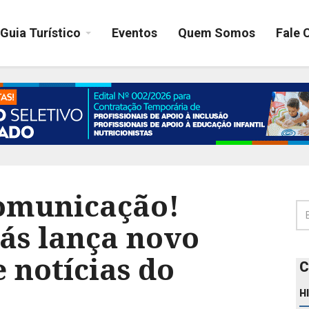
Guia Turístico
Eventos
Quem Somos
Fale 
omunicação!
ás lança novo
e notícias do
C
H