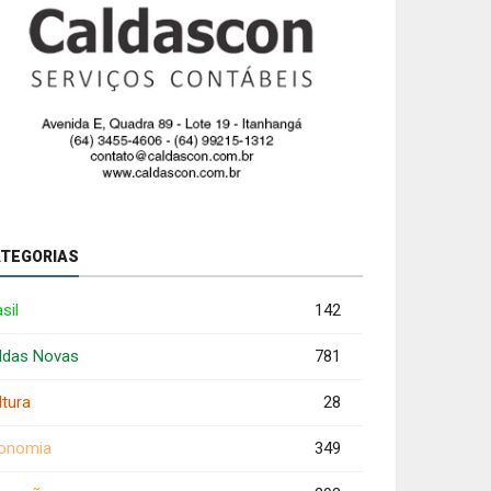
TEGORIAS
sil
142
ldas Novas
781
ltura
28
onomia
349