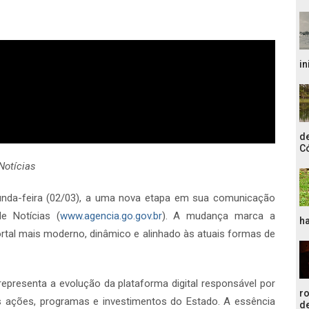
in
de
C
Notícias
gunda-feira (02/03), a uma nova etapa em sua comunicação
e Notícias (
www.agencia.go.gov.br
). A mudança marca a
ha
rtal mais moderno, dinâmico e alinhado às atuais formas de
representa a evolução da plataforma digital responsável por
r
as ações, programas e investimentos do Estado. A essência
de