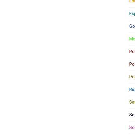
Ed
Es
Go
Me
Pol
Pol
Pol
Ri
Sa
Se
So