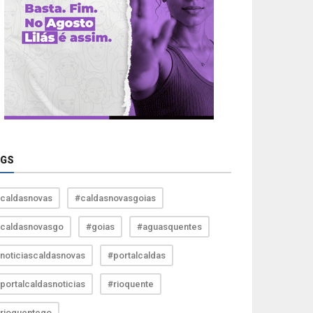
AGS
caldasnovas
#caldasnovasgoias
caldasnovasgo
#goias
#aguasquentes
noticiascaldasnovas
#portalcaldas
portalcaldasnoticias
#rioquente
rioquentego