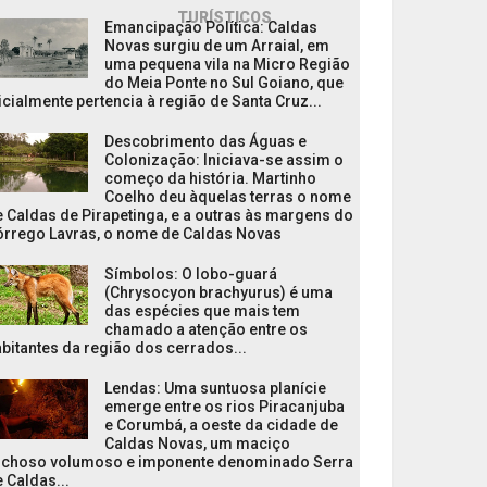
TURÍSTICOS
Emancipação Política: Caldas
Novas surgiu de um Arraial, em
uma pequena vila na Micro Região
do Meia Ponte no Sul Goiano, que
icialmente pertencia à região de Santa Cruz...
Descobrimento das Águas e
Colonização: Iniciava-se assim o
começo da história. Martinho
Coelho deu àquelas terras o nome
 Caldas de Pirapetinga, e a outras às margens do
órrego Lavras, o nome de Caldas Novas
Símbolos: O lobo-guará
(Chrysocyon brachyurus) é uma
das espécies que mais tem
chamado a atenção entre os
bitantes da região dos cerrados...
Lendas: Uma suntuosa planície
emerge entre os rios Piracanjuba
e Corumbá, a oeste da cidade de
Caldas Novas, um maciço
ochoso volumoso e imponente denominado Serra
 Caldas...