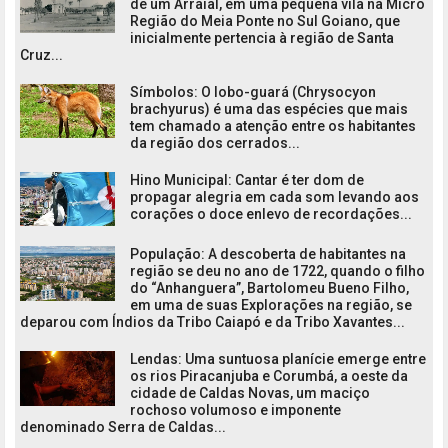
de um Arraial, em uma pequena vila na Micro
Região do Meia Ponte no Sul Goiano, que
inicialmente pertencia à região de Santa
Cruz...
Símbolos: O lobo-guará (Chrysocyon
brachyurus) é uma das espécies que mais
tem chamado a atenção entre os habitantes
da região dos cerrados...
Hino Municipal: Cantar é ter dom de
propagar alegria em cada som levando aos
corações o doce enlevo de recordações...
População: A descoberta de habitantes na
região se deu no ano de 1722, quando o filho
do “Anhanguera”, Bartolomeu Bueno Filho,
em uma de suas Explorações na região, se
deparou com Índios da Tribo Caiapó e da Tribo Xavantes...
Lendas: Uma suntuosa planície emerge entre
os rios Piracanjuba e Corumbá, a oeste da
cidade de Caldas Novas, um maciço
rochoso volumoso e imponente
denominado Serra de Caldas...