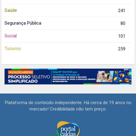
Saúde
241
Segurança Pública
80
Social
101
Turismo
259
Plataforma de conteúdo independente. Há cerca de 19 anos no
mercado! Credibilidade não tem preço.