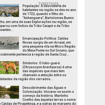
TURÍSTICOS
População: A descoberta de
habitantes na região se deu no ano
de 1722, quando o filho do
“Anhanguera”, Bartolomeu Bueno
lho, em uma de suas Explorações na região, se
parou com Índios da Tribo Caiapó e da Tribo
vantes...
Emancipação Política: Caldas
Novas surgiu de um Arraial, em
uma pequena vila na Micro Região
do Meia Ponte no Sul Goiano, que
icialmente pertencia à região de Santa Cruz...
Símbolos: O lobo-guará
(Chrysocyon brachyurus) é uma
das espécies que mais tem
chamado a atenção entre os
bitantes da região dos cerrados...
Descobrimento das Águas e
Colonização: Iniciava-se assim o
começo da história. Martinho
Coelho deu àquelas terras o nome
 Caldas de Pirapetinga, e a outras às margens do