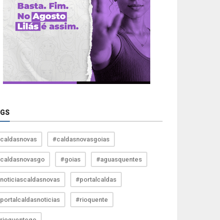
AGS
caldasnovas
#caldasnovasgoias
caldasnovasgo
#goias
#aguasquentes
noticiascaldasnovas
#portalcaldas
portalcaldasnoticias
#rioquente
rioquentego