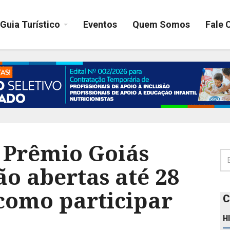
Guia Turístico
Eventos
Quem Somos
Fale 
a Prêmio Goiás
ão abertas até 28
 como participar
C
H