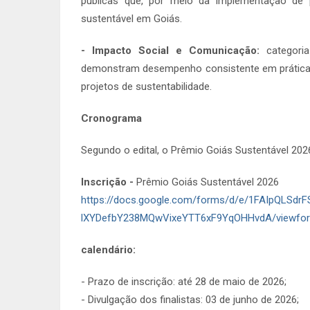
públicas que, por meio da implementação de p
sustentável em Goiás.
- Impacto Social e Comunicação:
categoria
demonstram desempenho consistente em práticas
projetos de sustentabilidade.
Cronograma
Segundo o edital, o Prêmio Goiás Sustentável 202
Inscrição -
Prêmio Goiás Sustentável 2026
https://docs.google.com/forms/d/e/1FAIpQLSdr
lXYDefbY238MQwVixeYTT6xF9YqOHHvdA/viewfo
calendário:
- Prazo de inscrição: até 28 de maio de 2026;
- Divulgação dos finalistas: 03 de junho de 2026;