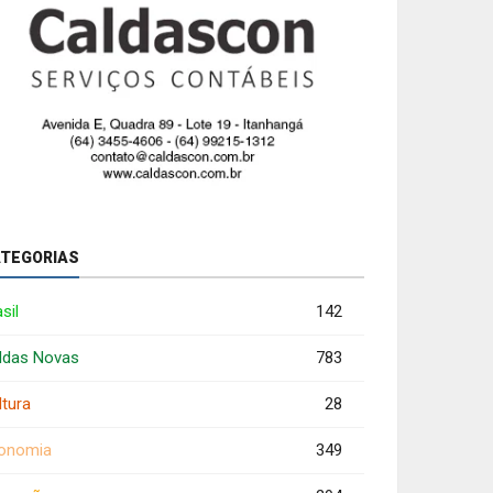
TEGORIAS
sil
142
ldas Novas
783
ltura
28
onomia
349