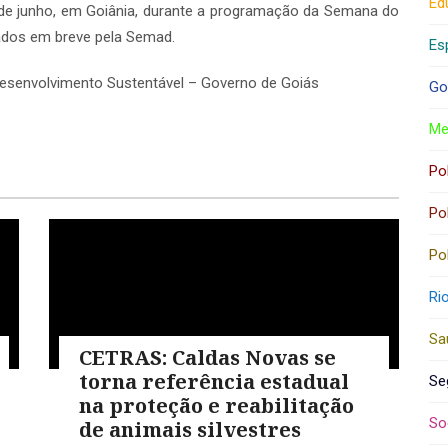
Ed
0 de junho, em Goiânia, durante a programação da Semana do
gados em breve pela Semad.
Es
Desenvolvimento Sustentável – Governo de Goiás
Go
Me
Pol
Pol
Pol
Ri
Sa
CETRAS: Caldas Novas se
torna referência estadual
Se
na proteção e reabilitação
So
de animais silvestres