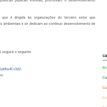
olíticas públicas efetivas, promovam o desenvolvimento
 que é dirigida às organizações do terceiro setor que
 ambientais e se dedicam ao contínuo desenvolvimento de
6 seguirá o seguinte
CA
Bra
FSyk8w4Cv3d2-
rm
Ca
Cu
Ec