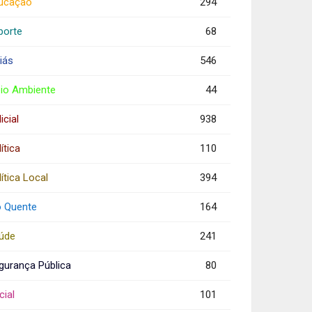
ucação
294
porte
68
iás
546
io Ambiente
44
icial
938
ítica
110
ítica Local
394
o Quente
164
úde
241
gurança Pública
80
cial
101