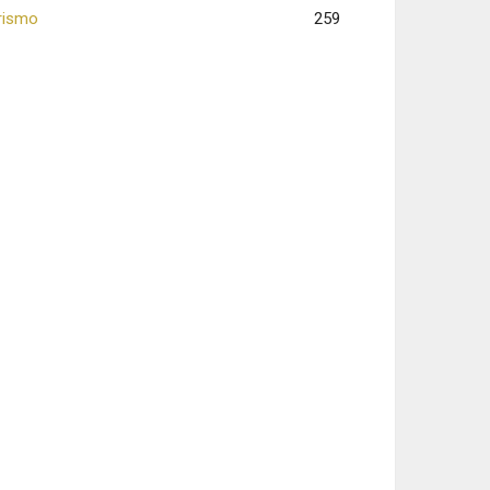
rismo
259