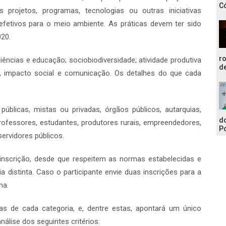
C
 projetos, programas, tecnologias ou outras iniciativas
efetivos para o meio ambiente. As práticas devem ter sido
020.
r
ciências e educação; sociobiodiversidade; atividade produtiva
de
lica, impacto social e comunicação. Os detalhes do que cada
úblicas, mistas ou privadas, órgãos públicos, autarquias,
do
rofessores, estudantes, produtores rurais, empreendedores,
Po
servidores públicos.
nscrição, desde que respeitem as normas estabelecidas e
a distinta. Caso o participante envie duas inscrições para a
ma.
tas de cada categoria, e, dentre estas, apontará um único
lise dos seguintes critérios: