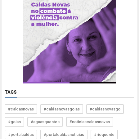
TAGS
#caldasnovas
#caldasnovasgoias
#caldasnovasgo
#goias
#aguasquentes
#noticiascaldasnovas
#portalcaldas
#portalcaldasnoticias
#rioquente