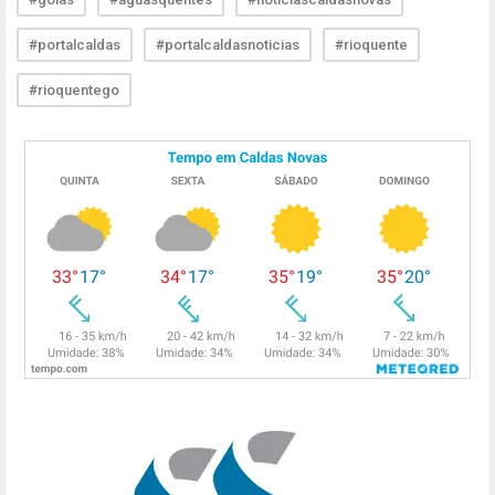
#portalcaldas
#portalcaldasnoticias
#rioquente
#rioquentego