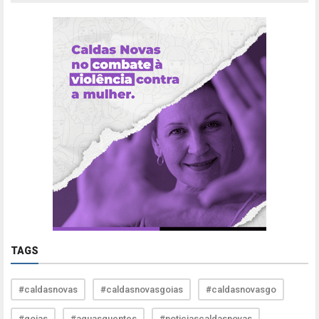
TAGS
#caldasnovas
#caldasnovasgoias
#caldasnovasgo
#goias
#aguasquentes
#noticiascaldasnovas