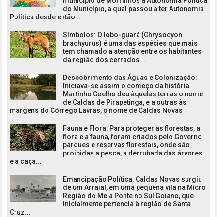
município de Morrinhos a Autonomia Política
do Município, a qual passou a ter Autonomia
Política desde então...
Símbolos: O lobo-guará (Chrysocyon
brachyurus) é uma das espécies que mais
tem chamado a atenção entre os habitantes
da região dos cerrados...
Descobrimento das Águas e Colonização:
Iniciava-se assim o começo da história.
Martinho Coelho deu àquelas terras o nome
de Caldas de Pirapetinga, e a outras às
margens do Córrego Lavras, o nome de Caldas Novas
Fauna e Flora: Para proteger as florestas, a
flora e a fauna, foram criados pelo Governo
parques e reservas florestais, onde são
proibidas a pesca, a derrubada das árvores
e a caça...
Emancipação Política: Caldas Novas surgiu
de um Arraial, em uma pequena vila na Micro
Região do Meia Ponte no Sul Goiano, que
inicialmente pertencia à região de Santa
Cruz...