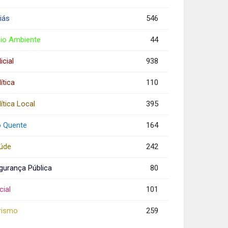
iás
546
io Ambiente
44
icial
938
ítica
110
ítica Local
395
o Quente
164
úde
242
gurança Pública
80
cial
101
rismo
259