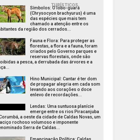
TURÍSTICOS
Símbolos: O lobo-guará
(Chrysocyon brachyurus) é uma
das espécies que mais tem
chamado a atenção entre os
bitantes da região dos cerrados...
Fauna e Flora: Para proteger as
florestas, a flora e a fauna, foram
criados pelo Governo parques e
reservas florestais, onde são
oibidas a pesca, a derrubada das árvores e a
ça...
Hino Municipal: Cantar é ter dom
de propagar alegria em cada som
levando aos corações o doce
enlevo de recordações...
Lendas: Uma suntuosa planície
emerge entre os rios Piracanjuba
Corumbá, a oeste da cidade de Caldas Novas, um
aciço rochoso volumoso e imponente
enominado Serra de Caldas...
Emancipação Política: Caldas