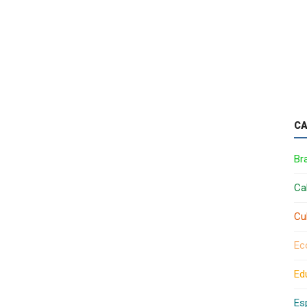
CA
Bra
Ca
Cu
Ec
Ed
Es