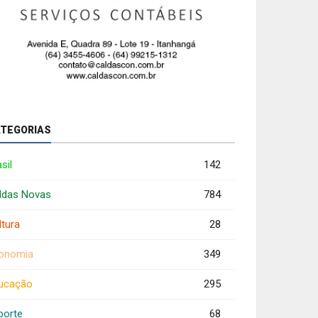
TEGORIAS
sil
142
ldas Novas
784
ltura
28
onomia
349
ucação
295
porte
68