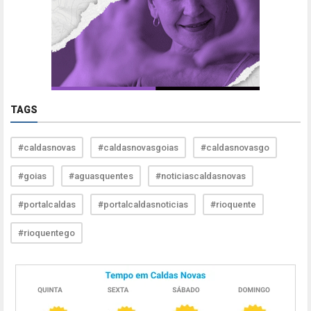
TAGS
#caldasnovas
#caldasnovasgoias
#caldasnovasgo
#goias
#aguasquentes
#noticiascaldasnovas
#portalcaldas
#portalcaldasnoticias
#rioquente
#rioquentego